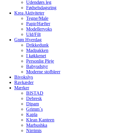
Udendørs leg
Fødselsdagsring
Krea Aktiviteter
Tegne/Male
Papir/Hæfter
Modellervoks
Uld/Filt
Grøn Hverdag
Drikkedunk
Madpakken
I køkkenet
Personlig Pleje
Babyudstyr
Moderne stofbleer
Bivokslys
Ravkæder
Mærker
BISTAD
Debresk
Dipam
Grimm´s
Kapla
Klean Kanteen
Marbushka
Nirrimis