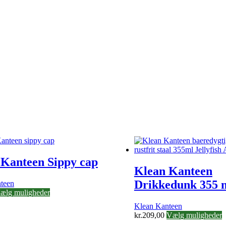
 Kanteen Sippy cap
Klean Kanteen
Drikkedunk 355 
teen
Dette
ælg muligheder
vare
Klean Kanteen
har
D
kr.
209,00
Vælg muligheder
flere
v