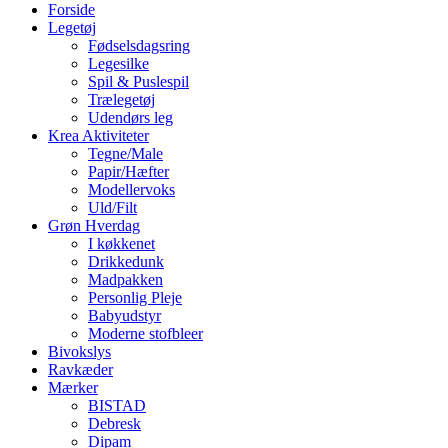
Forside
Legetøj
Fødselsdagsring
Legesilke
Spil & Puslespil
Trælegetøj
Udendørs leg
Krea Aktiviteter
Tegne/Male
Papir/Hæfter
Modellervoks
Uld/Filt
Grøn Hverdag
I køkkenet
Drikkedunk
Madpakken
Personlig Pleje
Babyudstyr
Moderne stofbleer
Bivokslys
Ravkæder
Mærker
BISTAD
Debresk
Dipam