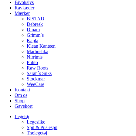
Bivokslys
Ravkæder
Mærker
BISTAD
Debresk
Dipam
Grimm´s
Kapla
Klean Kanteen
Marbushka
Nirrimis
Pulito
Raw Roots
Sarah´s Silks
Stockmar
WeeCare
Kontakt
Om os
Shop
Gavekort
Legetøj
Legesilke
Spil & Puslespil
Trælegetøj