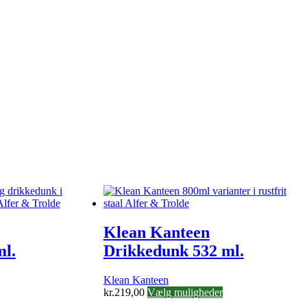
Klean Kanteen
ml.
Drikkedunk 532 ml.
Klean Kanteen
ette
Dette
kr.
219,00
Vælg muligheder
are
vare