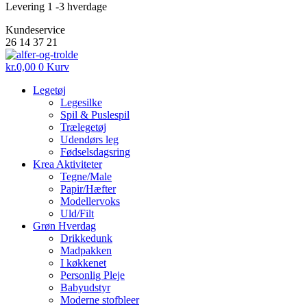
Levering 1 -3 hverdage
Kundeservice
26 14 37 21
kr.
0,00
0
Kurv
Legetøj
Legesilke
Spil & Puslespil
Trælegetøj
Udendørs leg
Fødselsdagsring
Krea Aktiviteter
Tegne/Male
Papir/Hæfter
Modellervoks
Uld/Filt
Grøn Hverdag
Drikkedunk
Madpakken
I køkkenet
Personlig Pleje
Babyudstyr
Moderne stofbleer