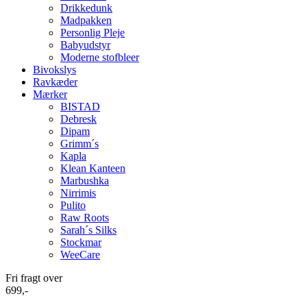
Drikkedunk
Madpakken
Personlig Pleje
Babyudstyr
Moderne stofbleer
Bivokslys
Ravkæder
Mærker
BISTAD
Debresk
Dipam
Grimm´s
Kapla
Klean Kanteen
Marbushka
Nirrimis
Pulito
Raw Roots
Sarah´s Silks
Stockmar
WeeCare
Fri fragt over
699,-