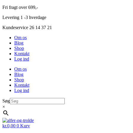
Videre
Fri fragt over 699,-
til
Levering 1 -3 hverdage
indhold
Kundeservice 26 14 37 21
Om os
Blog
Shop
Kontakt
Log ind
Om os
Blog
Shop
Kontakt
Log ind
Søg
×
kr.
0,00
0
Kurv