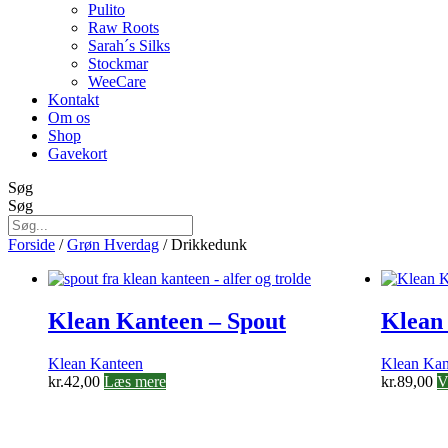
Pulito
Raw Roots
Sarah´s Silks
Stockmar
WeeCare
Kontakt
Om os
Shop
Gavekort
Søg
Søg
Forside
/
Grøn Hverdag
/ Drikkedunk
Klean Kanteen – Spout
Klean
Klean Kanteen
Klean Kan
kr.
42,00
Læs mere
kr.
89,00
V