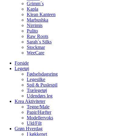
Grimm´s
Kapla
Klean Kanteen
Marbushka
Nirrimis
Pulito
Raw Roots
Sarah´s Silks
Stockmar
WeeCare
Forside
Legetøj
Fødselsdagsring
Legesilke
Spil & Puslespil
Trælegetøj
Udendørs leg
Krea Aktiviteter
Tegne/Male
Papir/Hæfter
Modellervoks
Uld/Filt
Grøn Hverdag
I køkkenet