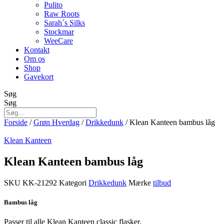
Pulito
Raw Roots
Sarah´s Silks
Stockmar
WeeCare
Kontakt
Om os
Shop
Gavekort
Søg
Søg
Forside
/
Grøn Hverdag
/
Drikkedunk
/ Klean Kanteen bambus låg
Klean Kanteen
Klean Kanteen bambus låg
SKU
KK-21292
Kategori
Drikkedunk
Mærke
tilbud
Bambus låg
Passer til alle Klean Kanteen classic flasker.