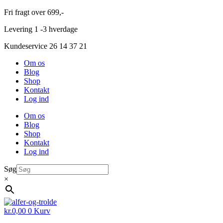
Videre
Fri fragt over 699,-
til
Levering 1 -3 hverdage
indhold
Kundeservice 26 14 37 21
Om os
Blog
Shop
Kontakt
Log ind
Om os
Blog
Shop
Kontakt
Log ind
Søg
×
kr.
0,00
0
Kurv