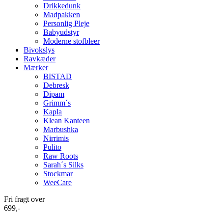
Drikkedunk
Madpakken
Personlig Pleje
Babyudstyr
Moderne stofbleer
Bivokslys
Ravkæder
Mærker
BISTAD
Debresk
Dipam
Grimm´s
Kapla
Klean Kanteen
Marbushka
Nirrimis
Pulito
Raw Roots
Sarah´s Silks
Stockmar
WeeCare
Fri fragt over
699,-