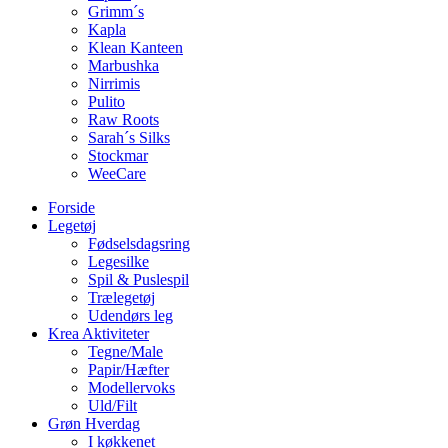
Grimm´s
Kapla
Klean Kanteen
Marbushka
Nirrimis
Pulito
Raw Roots
Sarah´s Silks
Stockmar
WeeCare
Forside
Legetøj
Fødselsdagsring
Legesilke
Spil & Puslespil
Trælegetøj
Udendørs leg
Krea Aktiviteter
Tegne/Male
Papir/Hæfter
Modellervoks
Uld/Filt
Grøn Hverdag
I køkkenet