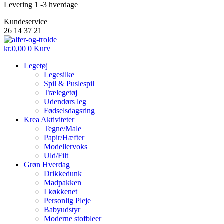
Levering 1 -3 hverdage
Kundeservice
26 14 37 21
kr.
0,00
0
Kurv
Legetøj
Legesilke
Spil & Puslespil
Trælegetøj
Udendørs leg
Fødselsdagsring
Krea Aktiviteter
Tegne/Male
Papir/Hæfter
Modellervoks
Uld/Filt
Grøn Hverdag
Drikkedunk
Madpakken
I køkkenet
Personlig Pleje
Babyudstyr
Moderne stofbleer