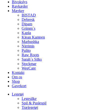
Bivokslys
Ravkæder
Mærker
BISTAD
Debresk
Dipam
Grimm´s
Kapla
Klean Kanteen
Marbushka
Nirrimis
Pulito
Raw Roots
Sarah´s Silks
Stockmar
WeeCare
Kontakt
Om os
Shop
Gavekort
Legetøj
Legesilke
Spil & Puslespil
Trælegetøj