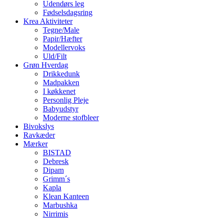
Udendørs leg
Fødselsdagsring
Krea Aktiviteter
Tegne/Male
Papir/Hæfter
Modellervoks
Uld/Filt
Grøn Hverdag
Drikkedunk
Madpakken
I køkkenet
Personlig Pleje
Babyudstyr
Moderne stofbleer
Bivokslys
Ravkæder
Mærker
BISTAD
Debresk
Dipam
Grimm´s
Kapla
Klean Kanteen
Marbushka
Nirrimis