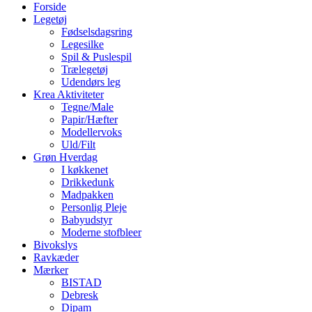
Forside
Legetøj
Fødselsdagsring
Legesilke
Spil & Puslespil
Trælegetøj
Udendørs leg
Krea Aktiviteter
Tegne/Male
Papir/Hæfter
Modellervoks
Uld/Filt
Grøn Hverdag
I køkkenet
Drikkedunk
Madpakken
Personlig Pleje
Babyudstyr
Moderne stofbleer
Bivokslys
Ravkæder
Mærker
BISTAD
Debresk
Dipam