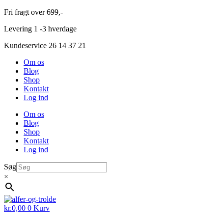
Videre
Fri fragt over 699,-
til
Levering 1 -3 hverdage
indhold
Kundeservice 26 14 37 21
Om os
Blog
Shop
Kontakt
Log ind
Om os
Blog
Shop
Kontakt
Log ind
Søg
×
kr.
0,00
0
Kurv