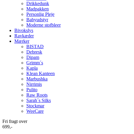
Drikkedunk
Madpakken
Personlig Pleje
Babyudstyr
Moderne stofbleer
Bivokslys
Ravkæder
Mærker
BISTAD
Debresk
Dipam
Grimm´s
Kapla
Klean Kanteen
Marbushka
Nirrimis
Pulito
Raw Roots
Sarah´s Silks
Stockmar
WeeCare
Fri fragt over
699,-