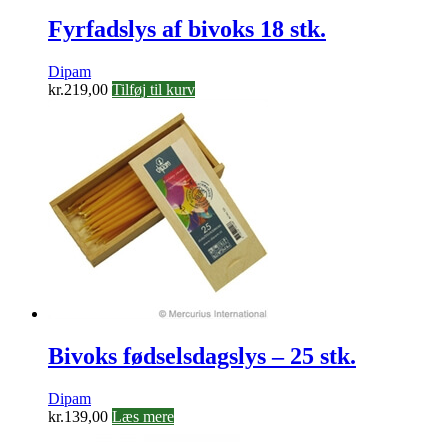
Fyrfadslys af bivoks 18 stk.
Dipam
kr.
219,00
Tilføj til kurv
Bivoks fødselsdagslys – 25 stk.
Dipam
kr.
139,00
Læs mere