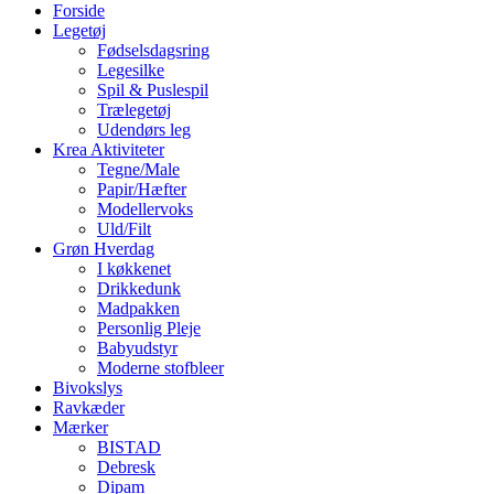
Forside
Legetøj
Fødselsdagsring
Legesilke
Spil & Puslespil
Trælegetøj
Udendørs leg
Krea Aktiviteter
Tegne/Male
Papir/Hæfter
Modellervoks
Uld/Filt
Grøn Hverdag
I køkkenet
Drikkedunk
Madpakken
Personlig Pleje
Babyudstyr
Moderne stofbleer
Bivokslys
Ravkæder
Mærker
BISTAD
Debresk
Dipam