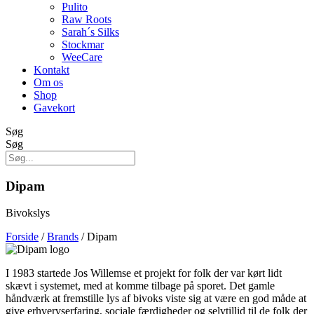
Pulito
Raw Roots
Sarah´s Silks
Stockmar
WeeCare
Kontakt
Om os
Shop
Gavekort
Søg
Søg
Dipam
Bivokslys
Forside
/
Brands
/ Dipam
I 1983 startede Jos Willemse et projekt for folk der var kørt lidt
skævt i systemet, med at komme tilbage på sporet. Det gamle
håndværk at fremstille lys af bivoks viste sig at være en god måde at
give erhvervserfaring, sociale færdigheder og selvtillid til de folk der