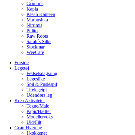
Grimm´s
Kapla
Klean Kanteen
Marbushka
Nirrimis
Pulito
Raw Roots
Sarah´s Silks
Stockmar
WeeCare
Forside
Legetøj
Fødselsdagsring
Legesilke
Spil & Puslespil
Trælegetøj
Udendørs leg
Krea Aktiviteter
Tegne/Male
Papir/Hæfter
Modellervoks
Uld/Filt
Grøn Hverdag
I køkkenet