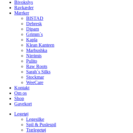
Bivokslys
Ravkæder
Mærker
BISTAD
Debresk
Dipam
Grimm´s
Kapla
Klean Kanteen
Marbushka
Nirrimis
Pulito
Raw Roots
Sarah´s Silks
Stockmar
WeeCare
Kontakt
Om os
Shop
Gavekort
Legetøj
Legesilke
Spil & Puslespil
Trælegetøj