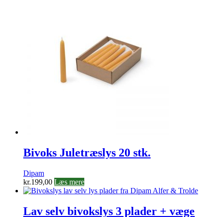
Bivoks Juletræslys 20 stk.
Dipam
kr.
199,00
Læs mere
Lav selv bivokslys 3 plader + væge