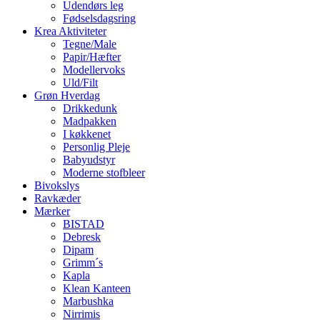
Udendørs leg
Fødselsdagsring
Krea Aktiviteter
Tegne/Male
Papir/Hæfter
Modellervoks
Uld/Filt
Grøn Hverdag
Drikkedunk
Madpakken
I køkkenet
Personlig Pleje
Babyudstyr
Moderne stofbleer
Bivokslys
Ravkæder
Mærker
BISTAD
Debresk
Dipam
Grimm´s
Kapla
Klean Kanteen
Marbushka
Nirrimis