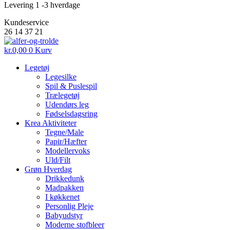
Levering 1 -3 hverdage
Kundeservice
26 14 37 21
kr.
0,00
0
Kurv
Legetøj
Legesilke
Spil & Puslespil
Trælegetøj
Udendørs leg
Fødselsdagsring
Krea Aktiviteter
Tegne/Male
Papir/Hæfter
Modellervoks
Uld/Filt
Grøn Hverdag
Drikkedunk
Madpakken
I køkkenet
Personlig Pleje
Babyudstyr
Moderne stofbleer