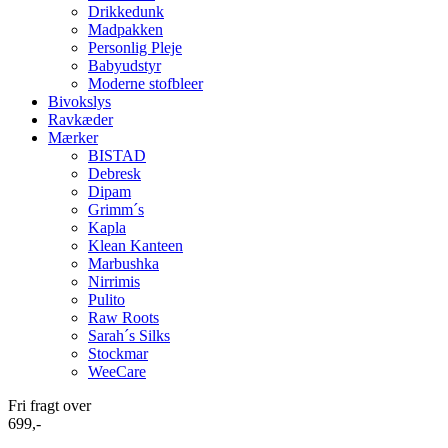
Drikkedunk
Madpakken
Personlig Pleje
Babyudstyr
Moderne stofbleer
Bivokslys
Ravkæder
Mærker
BISTAD
Debresk
Dipam
Grimm´s
Kapla
Klean Kanteen
Marbushka
Nirrimis
Pulito
Raw Roots
Sarah´s Silks
Stockmar
WeeCare
Fri fragt over
699,-