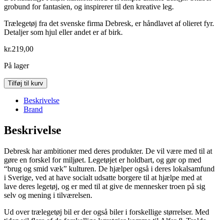
grobund for fantasien, og inspirerer til den kreative leg.
Trælegetøj fra det svenske firma Debresk, er håndlavet af olieret fyr.
Detaljer som hjul eller andet er af birk.
kr.
219,00
På lager
Lille
Tilføj til kurv
lastvogn
med
Beskrivelse
stort
Brand
lad
antal
Beskrivelse
Debresk har ambitioner med deres produkter. De vil være med til at
gøre en forskel for miljøet. Legetøjet er holdbart, og gør op med
“brug og smid væk” kulturen. De hjælper også i deres lokalsamfund
i Sverige, ved at have socialt udsatte borgere til at hjælpe med at
lave deres legetøj, og er med til at give de mennesker troen på sig
selv og mening i tilværelsen.
Ud over trælegetøj bil er der også biler i forskellige størrelser. Med