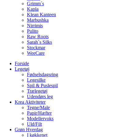
Grimm´s
Kapla
Klean Kanteen
Marbushka
Nirrimis
Pulito
Raw Roots
Sarah´s Silks
Stockmar
WeeCare
Forside
Legetøj
Fødselsdagsring
Legesilke
Spil & Puslespil
Trælegetøj
Udendørs leg
Krea Aktiviteter
Tegne/Male
Papir/Hæfter
Modellervoks
Uld/Filt
Grøn Hverdag
I køkkenet