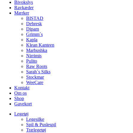
Bivokslys
Ravkæder
Mærker
BISTAD
Debresk
Dipam
Grimm´s
Kapla
Klean Kanteen
Marbushka
Nirrimis
Pulito
Raw Roots
Sarah´s Silks
Stockmar
WeeCare
Kontakt
Om os
Shop
Gavekort
Legetøj
Legesilke
Spil & Puslespil
Trælegetøj