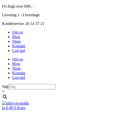
Videre
Fri fragt over 699,-
til
Levering 1 -3 hverdage
indhold
Kundeservice 26 14 37 21
Om os
Blog
Shop
Kontakt
Log ind
Om os
Blog
Shop
Kontakt
Log ind
Søg
×
kr.
0,00
0
Kurv