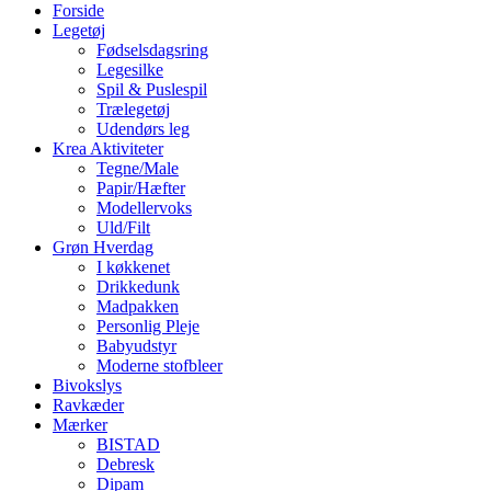
Forside
Legetøj
Fødselsdagsring
Legesilke
Spil & Puslespil
Trælegetøj
Udendørs leg
Krea Aktiviteter
Tegne/Male
Papir/Hæfter
Modellervoks
Uld/Filt
Grøn Hverdag
I køkkenet
Drikkedunk
Madpakken
Personlig Pleje
Babyudstyr
Moderne stofbleer
Bivokslys
Ravkæder
Mærker
BISTAD
Debresk
Dipam