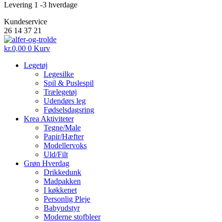
Levering 1 -3 hverdage
Kundeservice
26 14 37 21
kr.
0,00
0
Kurv
Legetøj
Legesilke
Spil & Puslespil
Trælegetøj
Udendørs leg
Fødselsdagsring
Krea Aktiviteter
Tegne/Male
Papir/Hæfter
Modellervoks
Uld/Filt
Grøn Hverdag
Drikkedunk
Madpakken
I køkkenet
Personlig Pleje
Babyudstyr
Moderne stofbleer