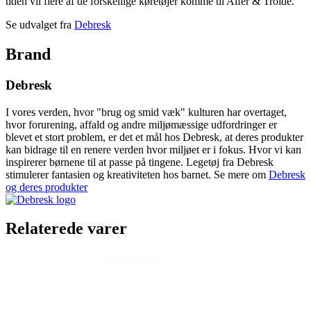
tiden vil flere af de forskellige køretøjer komme til Alfer & Trolde.
Se udvalget fra
Debresk
Brand
Debresk
I vores verden, hvor "brug og smid væk" kulturen har overtaget,
hvor forurening, affald og andre miljømæssige udfordringer er
blevet et stort problem, er det et mål hos Debresk, at deres produkter
kan bidrage til en renere verden hvor miljøet er i fokus. Hvor vi kan
inspirerer børnene til at passe på tingene. Legetøj fra Debresk
stimulerer fantasien og kreativiteten hos barnet. Se mere om
Debresk
og deres produkter
Relaterede varer