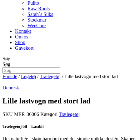
Pulito
Raw Roots
Sarah´s Silks
Stockmar
WeeCare
Kontakt
Om os
Shop
Gavekort
Søg
Søg
Forside
/
Legetøj
/
Trælegetøj
/ Lille lastvogn med stort lad
Debresk
Lille lastvogn med stort lad
SKU
MER-36006
Kategori
Trælegetøj
Trælegetøj bil – Lastbil
Det naturlige i skøn harmoni med det simple unikke design. Skaber