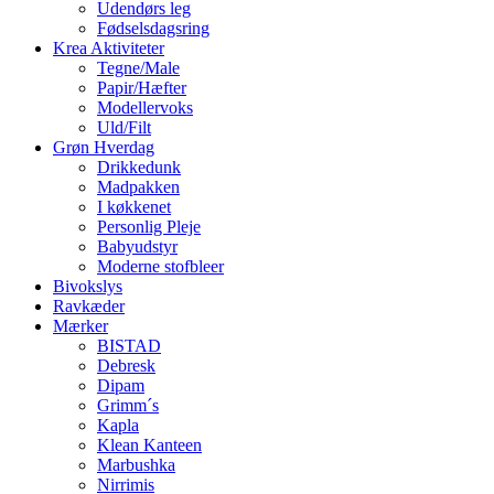
Udendørs leg
Fødselsdagsring
Krea Aktiviteter
Tegne/Male
Papir/Hæfter
Modellervoks
Uld/Filt
Grøn Hverdag
Drikkedunk
Madpakken
I køkkenet
Personlig Pleje
Babyudstyr
Moderne stofbleer
Bivokslys
Ravkæder
Mærker
BISTAD
Debresk
Dipam
Grimm´s
Kapla
Klean Kanteen
Marbushka
Nirrimis