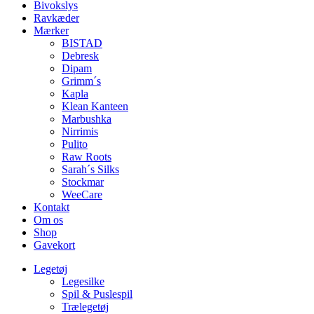
Bivokslys
Ravkæder
Mærker
BISTAD
Debresk
Dipam
Grimm´s
Kapla
Klean Kanteen
Marbushka
Nirrimis
Pulito
Raw Roots
Sarah´s Silks
Stockmar
WeeCare
Kontakt
Om os
Shop
Gavekort
Legetøj
Legesilke
Spil & Puslespil
Trælegetøj