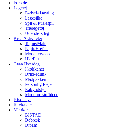
Forside
Legetøj
Fødselsdagsring
Legesilke
Spil & Puslespil
Trælegetøj
Udendørs leg
Krea Aktiviteter
Tegne/Male
Papir/Hæfter
Modellervoks
Uld/Filt
Grøn Hverdag
I køkkenet
Drikkedunk
Madpakken
Personlig Pleje
Babyudstyr
Moderne stofbleer
Bivokslys
Ravkæder
Mærker
BISTAD
Debresk
Dipam