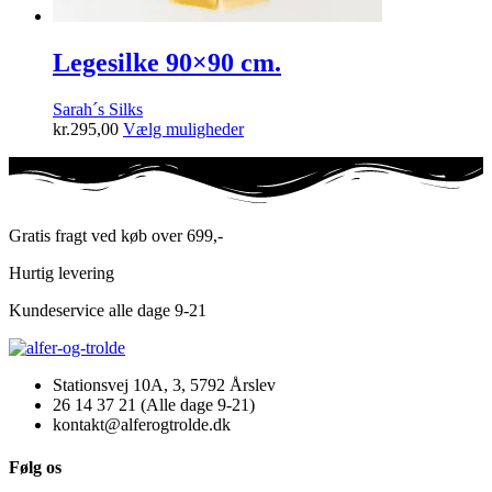
Legesilke 90×90 cm.
Sarah´s Silks
Dette
kr.
295,00
Vælg muligheder
vare
har
flere
varianter.
Mulighederne
Gratis fragt ved køb over 699,-
kan
vælges
Hurtig levering
på
varesiden
Kundeservice alle dage 9-21
Stationsvej 10A, 3, 5792 Årslev
26 14 37 21 (Alle dage 9-21)
kontakt@alferogtrolde.dk
Følg os