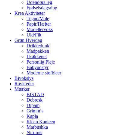
Udendørs leg
Fødselsdagsring
Krea Aktiviteter
Tegne/Male
Papir/Hæfter
Modellervoks
Uld/Filt
Grøn Hverdag
Drikkedunk
Madpakken
I køkkenet
Personlig Pleje
Babyudstyr
Moderne stofbleer
Bivokslys
Ravkæder
Mærker
BISTAD
Debresk
Dipam
Grimm´s
Kapla
Klean Kanteen
Marbushka
Nirrimis