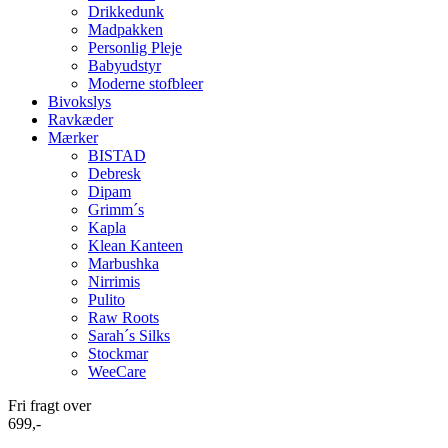
Drikkedunk
Madpakken
Personlig Pleje
Babyudstyr
Moderne stofbleer
Bivokslys
Ravkæder
Mærker
BISTAD
Debresk
Dipam
Grimm´s
Kapla
Klean Kanteen
Marbushka
Nirrimis
Pulito
Raw Roots
Sarah´s Silks
Stockmar
WeeCare
Fri fragt over
699,-