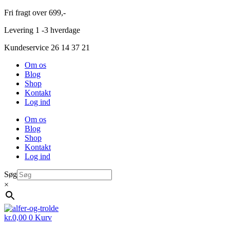
Videre
Fri fragt over 699,-
til
Levering 1 -3 hverdage
indhold
Kundeservice 26 14 37 21
Om os
Blog
Shop
Kontakt
Log ind
Om os
Blog
Shop
Kontakt
Log ind
Søg
×
kr.
0,00
0
Kurv