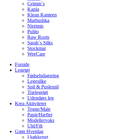
Grimm´s
Kapla
Klean Kanteen
Marbushka
Nirrimis
Pulito
Raw Roots
Sarah´s Silks
Stockmar
WeeCare
Forside
Legetøj
Fødselsdagsring
Legesilke
Spil & Puslespil
Trælegetøj
Udendørs leg
Krea Aktiviteter
Tegne/Male
Papir/Hæfter
Modellervoks
Uld/Filt
Grøn Hverdag
I køkkenet