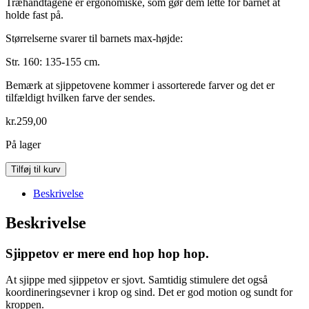
Træhåndtagene er ergonomiske, som gør dem lette for barnet at
holde fast på.
Størrelserne svarer til barnets max-højde:
Str. 160: 135-155 cm.
Bemærk at sjippetovene kommer i assorterede farver og det er
tilfældigt hvilken farve der sendes.
kr.
259,00
På lager
Sjippetov
Tilføj til kurv
-
160
Beskrivelse
cm
antal
Beskrivelse
Sjippetov er mere end hop hop hop.
At sjippe med sjippetov er sjovt. Samtidig stimulere det også
koordineringsevner i krop og sind. Det er god motion og sundt for
kroppen.