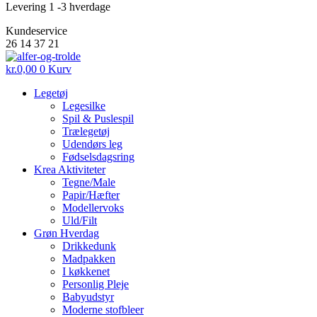
Levering 1 -3 hverdage
Kundeservice
26 14 37 21
kr.
0,00
0
Kurv
Legetøj
Legesilke
Spil & Puslespil
Trælegetøj
Udendørs leg
Fødselsdagsring
Krea Aktiviteter
Tegne/Male
Papir/Hæfter
Modellervoks
Uld/Filt
Grøn Hverdag
Drikkedunk
Madpakken
I køkkenet
Personlig Pleje
Babyudstyr
Moderne stofbleer