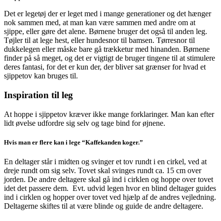
Det er legetøj der er leget med i mange generationer og det hænger
nok sammen med, at man kan være sammen med andre om at
sjippe, eller gøre det alene. Børnene bruger det også til anden leg.
Tøjler til at lege hest, eller hundesnor til bamsen. Tørresnor til
dukkelegen eller måske bare gå trækketur med hinanden. Børnene
finder på så meget, og det er vigtigt de bruger tingene til at stimulere
deres fantasi, for det er kun der, der bliver sat grænser for hvad et
sjippetov kan bruges til.
Inspiration til leg
At hoppe i sjippetov kræver ikke mange forklaringer. Man kan efter
lidt øvelse udfordre sig selv og tage bind for øjnene.
Hvis man er flere kan i lege “Kaffekanden koger.”
En deltager står i midten og svinger et tov rundt i en cirkel, ved at
dreje rundt om sig selv. Tovet skal svinges rundt ca. 15 cm over
jorden. De andre deltagere skal gå ind i cirklen og hoppe over tovet
idet det passere dem. Evt. udvid legen hvor en blind deltager guides
ind i cirklen og hopper over tovet ved hjælp af de andres vejledning.
Deltagerne skiftes til at være blinde og guide de andre deltagere.