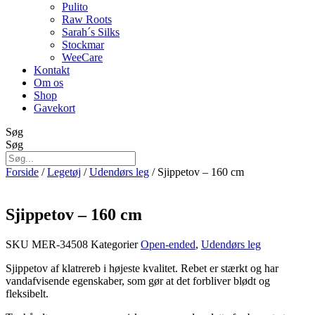
Pulito
Raw Roots
Sarah´s Silks
Stockmar
WeeCare
Kontakt
Om os
Shop
Gavekort
Søg
Søg
Forside
/
Legetøj
/
Udendørs leg
/ Sjippetov – 160 cm
Sjippetov – 160 cm
SKU
MER-34508
Kategorier
Open-ended
,
Udendørs leg
Sjippetov af klatrereb i højeste kvalitet. Rebet er stærkt og har
vandafvisende egenskaber, som gør at det forbliver blødt og
fleksibelt.