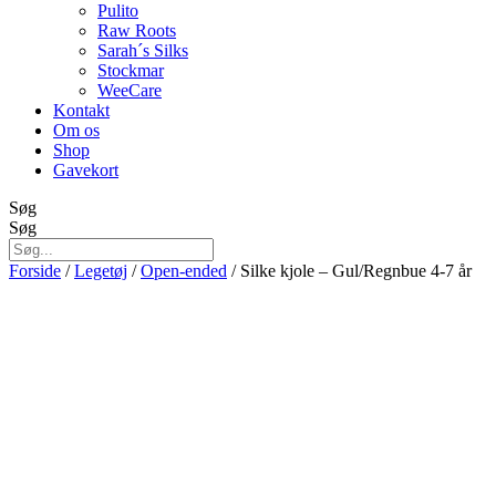
Pulito
Raw Roots
Sarah´s Silks
Stockmar
WeeCare
Kontakt
Om os
Shop
Gavekort
Søg
Søg
Forside
/
Legetøj
/
Open-ended
/ Silke kjole – Gul/Regnbue 4-7 år