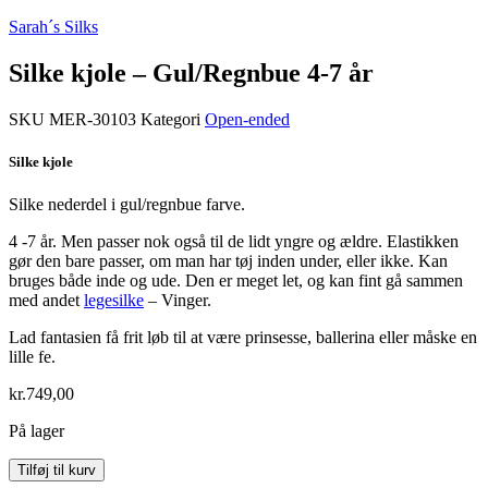
Sarah´s Silks
Silke kjole – Gul/Regnbue 4-7 år
SKU
MER-30103
Kategori
Open-ended
Silke kjole
Silke nederdel i gul/regnbue farve.
4 -7 år. Men passer nok også til de lidt yngre og ældre. Elastikken
gør den bare passer, om man har tøj inden under, eller ikke. Kan
bruges både inde og ude. Den er meget let, og kan fint gå sammen
med andet
legesilke
– Vinger.
Lad fantasien få frit løb til at være prinsesse, ballerina eller måske en
lille fe.
kr.
749,00
På lager
Silke
Tilføj til kurv
kjole