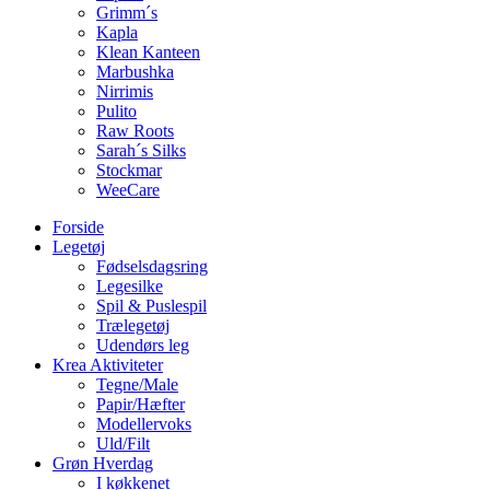
Grimm´s
Kapla
Klean Kanteen
Marbushka
Nirrimis
Pulito
Raw Roots
Sarah´s Silks
Stockmar
WeeCare
Forside
Legetøj
Fødselsdagsring
Legesilke
Spil & Puslespil
Trælegetøj
Udendørs leg
Krea Aktiviteter
Tegne/Male
Papir/Hæfter
Modellervoks
Uld/Filt
Grøn Hverdag
I køkkenet