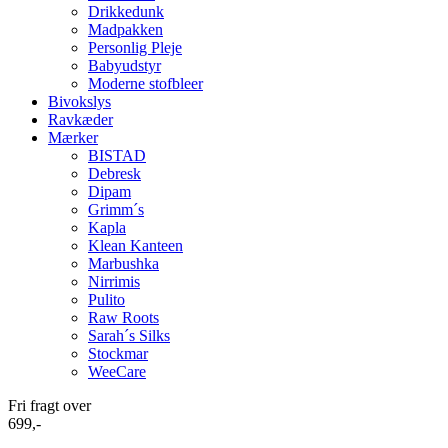
Drikkedunk
Madpakken
Personlig Pleje
Babyudstyr
Moderne stofbleer
Bivokslys
Ravkæder
Mærker
BISTAD
Debresk
Dipam
Grimm´s
Kapla
Klean Kanteen
Marbushka
Nirrimis
Pulito
Raw Roots
Sarah´s Silks
Stockmar
WeeCare
Fri fragt over
699,-