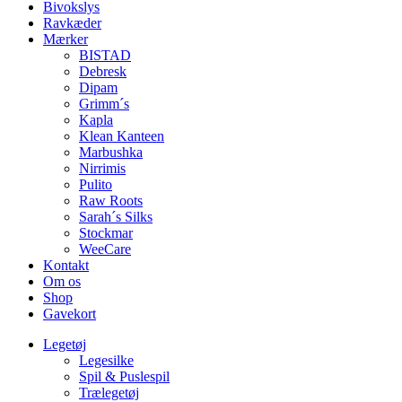
Bivokslys
Ravkæder
Mærker
BISTAD
Debresk
Dipam
Grimm´s
Kapla
Klean Kanteen
Marbushka
Nirrimis
Pulito
Raw Roots
Sarah´s Silks
Stockmar
WeeCare
Kontakt
Om os
Shop
Gavekort
Legetøj
Legesilke
Spil & Puslespil
Trælegetøj