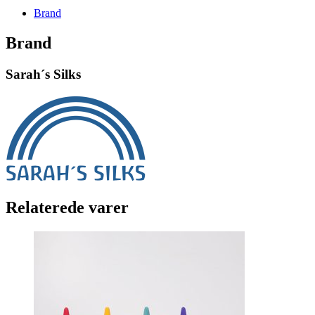
-
Brand
Gul/Regnbue
4-
Brand
7
år
Sarah´s Silks
antal
Relaterede varer