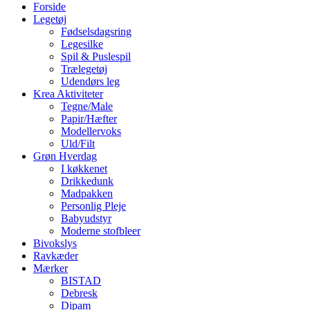
Forside
Legetøj
Fødselsdagsring
Legesilke
Spil & Puslespil
Trælegetøj
Udendørs leg
Krea Aktiviteter
Tegne/Male
Papir/Hæfter
Modellervoks
Uld/Filt
Grøn Hverdag
I køkkenet
Drikkedunk
Madpakken
Personlig Pleje
Babyudstyr
Moderne stofbleer
Bivokslys
Ravkæder
Mærker
BISTAD
Debresk
Dipam