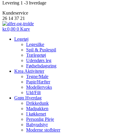
Levering 1 -3 hverdage
Kundeservice
26 14 37 21
kr.
0,00
0
Kurv
Legetøj
Legesilke
Spil & Puslespil
Trælegetøj
Udendørs leg
Fødselsdagsring
Krea Aktiviteter
Tegne/Male
Papir/Hæfter
Modellervoks
Uld/Filt
Grøn Hverdag
Drikkedunk
Madpakken
I køkkenet
Personlig Pleje
Babyudstyr
Moderne stofbleer