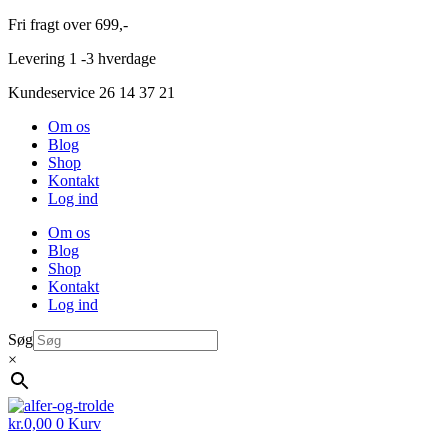
Videre
Fri fragt over 699,-
til
Levering 1 -3 hverdage
indhold
Kundeservice 26 14 37 21
Om os
Blog
Shop
Kontakt
Log ind
Om os
Blog
Shop
Kontakt
Log ind
Søg
×
kr.
0,00
0
Kurv