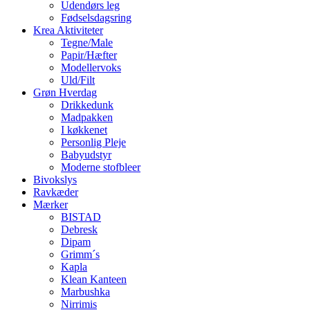
Udendørs leg
Fødselsdagsring
Krea Aktiviteter
Tegne/Male
Papir/Hæfter
Modellervoks
Uld/Filt
Grøn Hverdag
Drikkedunk
Madpakken
I køkkenet
Personlig Pleje
Babyudstyr
Moderne stofbleer
Bivokslys
Ravkæder
Mærker
BISTAD
Debresk
Dipam
Grimm´s
Kapla
Klean Kanteen
Marbushka
Nirrimis