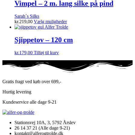
Vimpel – 2 m. lang silke på pind
Sarah´s Silks
Dette
kr.
219,00
Vælg muligheder
vare
har
flere
Sjippetov – 120 cm
varianter.
Mulighederne
kr.
179,00
Tilføj til kurv
kan
vælges
på
varesiden
Gratis fragt ved køb over 699,-
Hurtig levering
Kundeservice alle dage 9-21
Stationsvej 10A, 3, 5792 Årslev
26 14 37 21 (Alle dage 9-21)
kontakt@alferogtrolde.dk