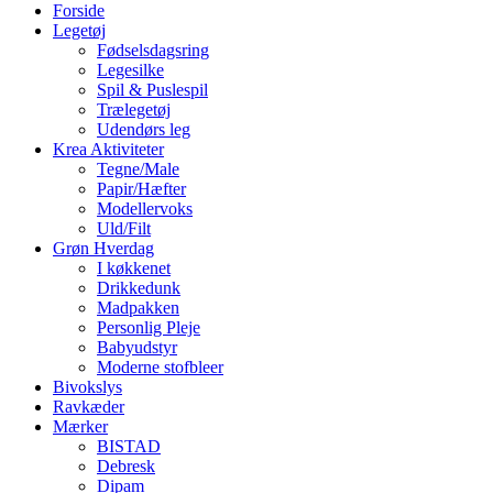
Forside
Legetøj
Fødselsdagsring
Legesilke
Spil & Puslespil
Trælegetøj
Udendørs leg
Krea Aktiviteter
Tegne/Male
Papir/Hæfter
Modellervoks
Uld/Filt
Grøn Hverdag
I køkkenet
Drikkedunk
Madpakken
Personlig Pleje
Babyudstyr
Moderne stofbleer
Bivokslys
Ravkæder
Mærker
BISTAD
Debresk
Dipam