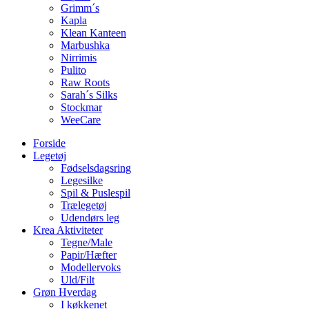
Grimm´s
Kapla
Klean Kanteen
Marbushka
Nirrimis
Pulito
Raw Roots
Sarah´s Silks
Stockmar
WeeCare
Forside
Legetøj
Fødselsdagsring
Legesilke
Spil & Puslespil
Trælegetøj
Udendørs leg
Krea Aktiviteter
Tegne/Male
Papir/Hæfter
Modellervoks
Uld/Filt
Grøn Hverdag
I køkkenet