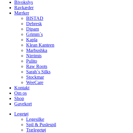
Bivokslys
Ravkæder
Mærker
BISTAD
Debresk
Dipam
Grimm´s
Kapla
Klean Kanteen
Marbushka
Nirrimis
Pulito
Raw Roots
Sarah´s Silks
Stockmar
WeeCare
Kontakt
Om os
Shop
Gavekort
Legetøj
Legesilke
Spil & Puslespil
Trælegetøj