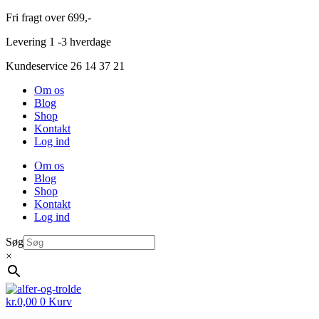
Videre
Fri fragt over 699,-
til
Levering 1 -3 hverdage
indhold
Kundeservice 26 14 37 21
Om os
Blog
Shop
Kontakt
Log ind
Om os
Blog
Shop
Kontakt
Log ind
Søg
×
kr.
0,00
0
Kurv