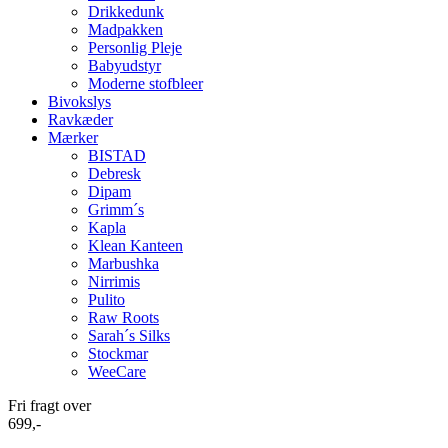
Drikkedunk
Madpakken
Personlig Pleje
Babyudstyr
Moderne stofbleer
Bivokslys
Ravkæder
Mærker
BISTAD
Debresk
Dipam
Grimm´s
Kapla
Klean Kanteen
Marbushka
Nirrimis
Pulito
Raw Roots
Sarah´s Silks
Stockmar
WeeCare
Fri fragt over
699,-