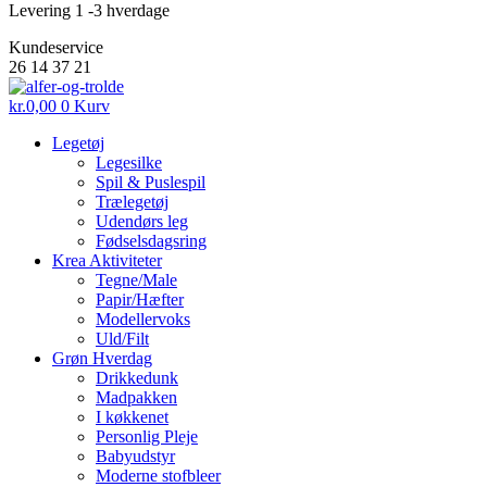
Levering 1 -3 hverdage
Kundeservice
26 14 37 21
kr.
0,00
0
Kurv
Legetøj
Legesilke
Spil & Puslespil
Trælegetøj
Udendørs leg
Fødselsdagsring
Krea Aktiviteter
Tegne/Male
Papir/Hæfter
Modellervoks
Uld/Filt
Grøn Hverdag
Drikkedunk
Madpakken
I køkkenet
Personlig Pleje
Babyudstyr
Moderne stofbleer