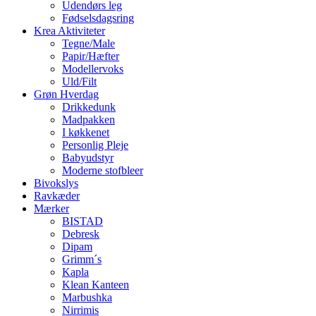
Udendørs leg
Fødselsdagsring
Krea Aktiviteter
Tegne/Male
Papir/Hæfter
Modellervoks
Uld/Filt
Grøn Hverdag
Drikkedunk
Madpakken
I køkkenet
Personlig Pleje
Babyudstyr
Moderne stofbleer
Bivokslys
Ravkæder
Mærker
BISTAD
Debresk
Dipam
Grimm´s
Kapla
Klean Kanteen
Marbushka
Nirrimis