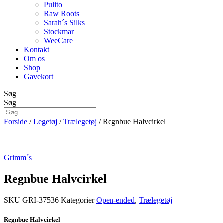
Pulito
Raw Roots
Sarah´s Silks
Stockmar
WeeCare
Kontakt
Om os
Shop
Gavekort
Søg
Søg
Forside
/
Legetøj
/
Trælegetøj
/ Regnbue Halvcirkel
Grimm´s
Regnbue Halvcirkel
SKU
GRI-37536
Kategorier
Open-ended
,
Trælegetøj
Regnbue Halvcirkel