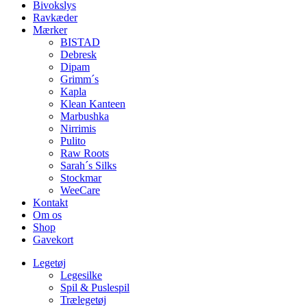
Bivokslys
Ravkæder
Mærker
BISTAD
Debresk
Dipam
Grimm´s
Kapla
Klean Kanteen
Marbushka
Nirrimis
Pulito
Raw Roots
Sarah´s Silks
Stockmar
WeeCare
Kontakt
Om os
Shop
Gavekort
Legetøj
Legesilke
Spil & Puslespil
Trælegetøj