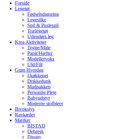
Forside
Legetøj
Fødselsdagsring
Legesilke
Spil & Puslespil
Trælegetøj
Udendørs leg
Krea Aktiviteter
Tegne/Male
Papir/Hæfter
Modellervoks
Uld/Filt
Grøn Hverdag
I køkkenet
Drikkedunk
Madpakken
Personlig Pleje
Babyudstyr
Moderne stofbleer
Bivokslys
Ravkæder
Mærker
BISTAD
Debresk
Dipam