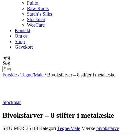
Pulito
Raw Roots
Sarah´s Silks
Stockmar
WeeCare
Kontakt
Om os
Shop
Gavekort
Søg
Søg
Forside
/
Tegne/Male
/ Bivoksfarver – 8 stifter i metalæske
Stockmar
Bivoksfarver – 8 stifter i metalæske
SKU
MER-35113
Kategori
Tegne/Male
Mærke
bivoksfarve