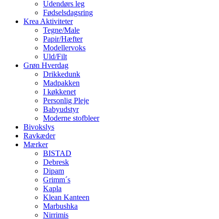
Udendørs leg
Fødselsdagsring
Krea Aktiviteter
Tegne/Male
Papir/Hæfter
Modellervoks
Uld/Filt
Grøn Hverdag
Drikkedunk
Madpakken
I køkkenet
Personlig Pleje
Babyudstyr
Moderne stofbleer
Bivokslys
Ravkæder
Mærker
BISTAD
Debresk
Dipam
Grimm´s
Kapla
Klean Kanteen
Marbushka
Nirrimis