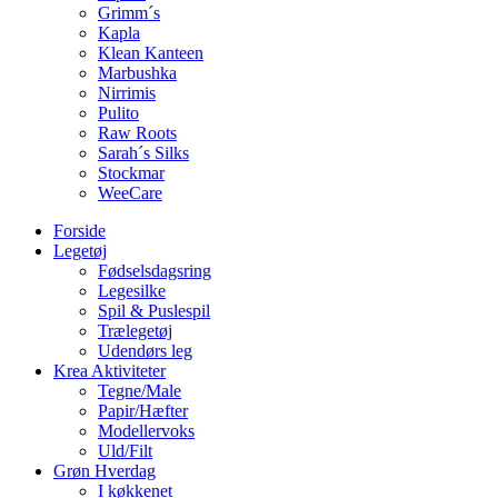
Grimm´s
Kapla
Klean Kanteen
Marbushka
Nirrimis
Pulito
Raw Roots
Sarah´s Silks
Stockmar
WeeCare
Forside
Legetøj
Fødselsdagsring
Legesilke
Spil & Puslespil
Trælegetøj
Udendørs leg
Krea Aktiviteter
Tegne/Male
Papir/Hæfter
Modellervoks
Uld/Filt
Grøn Hverdag
I køkkenet