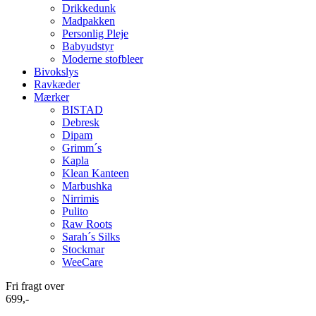
Drikkedunk
Madpakken
Personlig Pleje
Babyudstyr
Moderne stofbleer
Bivokslys
Ravkæder
Mærker
BISTAD
Debresk
Dipam
Grimm´s
Kapla
Klean Kanteen
Marbushka
Nirrimis
Pulito
Raw Roots
Sarah´s Silks
Stockmar
WeeCare
Fri fragt over
699,-