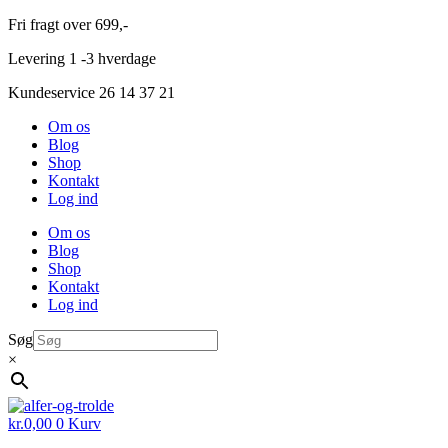
Videre
Fri fragt over 699,-
til
Levering 1 -3 hverdage
indhold
Kundeservice 26 14 37 21
Om os
Blog
Shop
Kontakt
Log ind
Om os
Blog
Shop
Kontakt
Log ind
Søg
×
kr.
0,00
0
Kurv