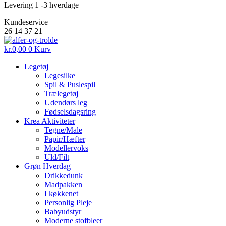
Levering 1 -3 hverdage
Kundeservice
26 14 37 21
kr.
0,00
0
Kurv
Legetøj
Legesilke
Spil & Puslespil
Trælegetøj
Udendørs leg
Fødselsdagsring
Krea Aktiviteter
Tegne/Male
Papir/Hæfter
Modellervoks
Uld/Filt
Grøn Hverdag
Drikkedunk
Madpakken
I køkkenet
Personlig Pleje
Babyudstyr
Moderne stofbleer