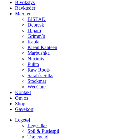
Bivokslys
Ravkæder
Mærker
BISTAD
Debresk
Dipam
Grimm´s
Kapla
Klean Kanteen
Marbushka
Nirrimis
Pulito
Raw Roots
Sarah´s Silks
Stockmar
WeeCare
Kontakt
Om os
Shop
Gavekort
Legetøj
Legesilke
Spil & Puslespil
Trælegetøj