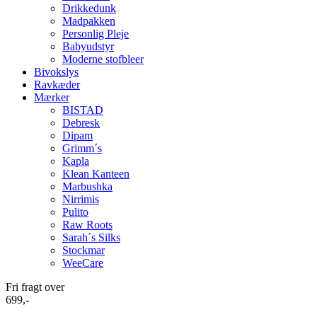
Drikkedunk
Madpakken
Personlig Pleje
Babyudstyr
Moderne stofbleer
Bivokslys
Ravkæder
Mærker
BISTAD
Debresk
Dipam
Grimm´s
Kapla
Klean Kanteen
Marbushka
Nirrimis
Pulito
Raw Roots
Sarah´s Silks
Stockmar
WeeCare
Fri fragt over
699,-