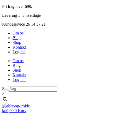
Videre
Fri fragt over 699,-
til
Levering 1 -3 hverdage
indhold
Kundeservice 26 14 37 21
Om os
Blog
Shop
Kontakt
Log ind
Om os
Blog
Shop
Kontakt
Log ind
Søg
×
kr.
0,00
0
Kurv