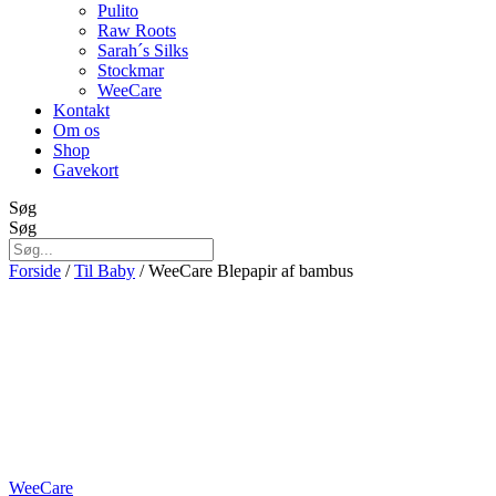
Pulito
Raw Roots
Sarah´s Silks
Stockmar
WeeCare
Kontakt
Om os
Shop
Gavekort
Søg
Søg
Forside
/
Til Baby
/ WeeCare Blepapir af bambus
WeeCare