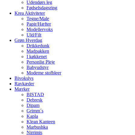
Udendørs leg
Fødselsdagsring
Krea Aktiviteter
Tegne/Male
Papir/Hæfter
Modellervoks
Uld/Filt
Grøn Hverdag
Drikkedunk
Madpakken
I køkkenet
Personlig Pleje
Babyudstyr
Moderne stofbleer
Bivokslys
Ravkæder
Mærker
BISTAD
Debresk
Dipam
Grimm´s
Kapla
Klean Kanteen
Marbushka
Nirrimis