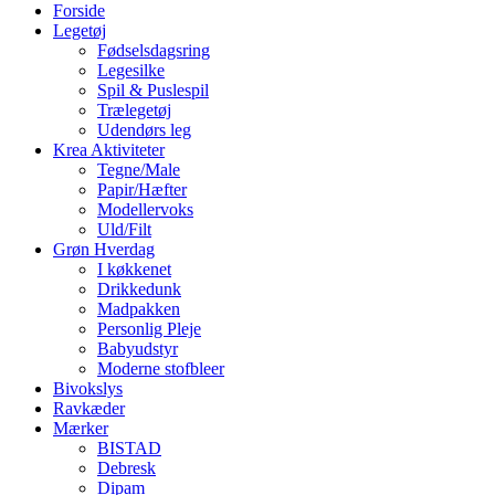
Forside
Legetøj
Fødselsdagsring
Legesilke
Spil & Puslespil
Trælegetøj
Udendørs leg
Krea Aktiviteter
Tegne/Male
Papir/Hæfter
Modellervoks
Uld/Filt
Grøn Hverdag
I køkkenet
Drikkedunk
Madpakken
Personlig Pleje
Babyudstyr
Moderne stofbleer
Bivokslys
Ravkæder
Mærker
BISTAD
Debresk
Dipam