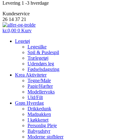
Levering 1 -3 hverdage
Kundeservice
26 14 37 21
kr.
0,00
0
Kurv
Legetøj
Legesilke
Spil & Puslespil
Trælegetøj
Udendørs leg
Fødselsdagsring
Krea Aktiviteter
Tegne/Male
Papir/Hæfter
Modellervoks
Uld/Filt
Grøn Hverdag
Drikkedunk
Madpakken
I køkkenet
Personlig Pleje
Babyudstyr
Moderne stofbleer