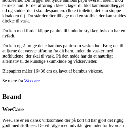
stofbleerne. Du lægger det tynde bambus papir øverst i bleen, mod
barnets hud. Er der afføring i bleen, tager du blot bambusindlægget
ud og smider det i skraldespanden. (Ikke i toilettet, det kan stoppe
kloakken til). Du står derefter tilbage med en stofble, der kan smides
direkte til vask.
Du kan med fordel klippe papiret til i mindre stykker, hvis du har en
nyfødt.
Du kan også bruge dette bambus papir som vaskeklud. Brug det til
at fjerne det værste afføring fra dit barn, inden du vasker med
stofkludene, der skal til vask. På den måde har du et naturligt
alternativ til de kunstige skumklude og vådservietter.
Blepapiret måler 16×36 cm og lavet af bambus viskose.
Se mere fra
Weecare
Brand
WeeCare
WeeCare er en dansk virksomhed der på kort tid har gjort det rigtig
godt med stofbleer. De vil følge med udviklingen indenfor hvordan