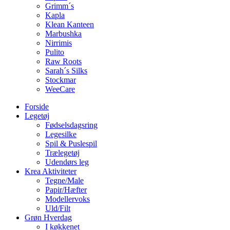
Grimm´s
Kapla
Klean Kanteen
Marbushka
Nirrimis
Pulito
Raw Roots
Sarah´s Silks
Stockmar
WeeCare
Forside
Legetøj
Fødselsdagsring
Legesilke
Spil & Puslespil
Trælegetøj
Udendørs leg
Krea Aktiviteter
Tegne/Male
Papir/Hæfter
Modellervoks
Uld/Filt
Grøn Hverdag
I køkkenet